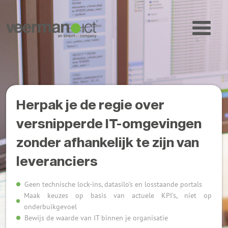
Herpak je de regie over
versnipperde IT-omgevingen
zonder afhankelijk te zijn van
leveranciers
Geen technische lock-ins, datasilo’s en losstaande portals
Maak keuzes op basis van actuele KPI’s, niet op
onderbuikgevoel
Bewijs de waarde van IT binnen je organisatie