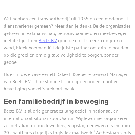
Wat hebben een transportbedrijf uit 1935 en een moderne IT-
dienstverlener gemeen? Meer dan je denkt. Beide organisaties
geloven in vakmanschap, betrouwbaarheid én meebewegen
met de tijd. Toen
Beets B.V.
groeide en IT steeds complexer
werd, bleek Veerman ICT de juiste partner om grip te houden
op die groei én om digitale veiligheid te borgen, zonder
gedoe.
Hoe? In deze case vertelt Rakesh Koeber – General Manager
van Beets B.V. – hoe slimme IT hun groei ondersteunt én
beveiliging vanzelfsprekend maakt.
Een familiebedrijf in beweging
Beets B.V. is al drie generaties lang actief in nationaal en
internationaal silotransport. Vanuit Wijdewormer organiseren
ze met 7 kantoormedewerkers, 3 opslagmedewerkers en ruim
20 chauffeurs dagelijks logistiek maatwerk. “We bestaan sinds