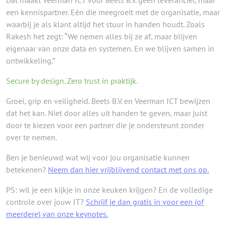
Dat maakt Veerman ICT voor Beets B.V. geen leverancier, maar
een kennispartner. Eén die meegroeit met de organisatie, maar
waarbij je als klant altijd het stuur in handen houdt. Zoals
Rakesh het zegt: “We nemen alles bij ze af, maar blijven
eigenaar van onze data en systemen. En we blijven samen in
ontwikkeling.”
Secure by design. Zero trust in praktijk.
Groei, grip en veiligheid. Beets B.V. en Veerman ICT bewijzen
dat het kan. Niet door alles uit handen te geven, maar juíst
door te kiezen voor een partner die je ondersteunt zonder
over te nemen.
Ben je benieuwd wat wij voor jou organisatie kunnen
betekenen?
Neem dan hier vrijblijvend contact met ons op.
PS: wil je een kijkje in onze keuken krijgen? En de volledige
controle over jouw IT?
Schrijf je dan gratis in voor een (of
meerdere) van onze keynotes.