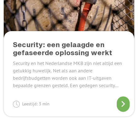
Security: een gelaagde en
gefaseerde oplossing werkt
Security en het Nederlandse MKB zijn niet altijd een
gelukkig huwelijk. Net als aan andere
bedrijfsbudgetten worden ook aan IT-uitgaven
bepaalde grenzen gesteld. Een gedegen security
oplossing kan hiervan een flink deel opslokken en
bovendien is de ROI bij deze uitgaven niet altijd
Leestijd: 3 min
evident. Om aan te geven dat een gedegen security
oplossing wel degelijk in het budget van het MKB past
gaan we in gesprek met Michaël Freijser,
netwerkengineer bij Veerman ICT. “Met de gelaagde én
gefaseerde oplossing krijgen we vaak alle neuzen