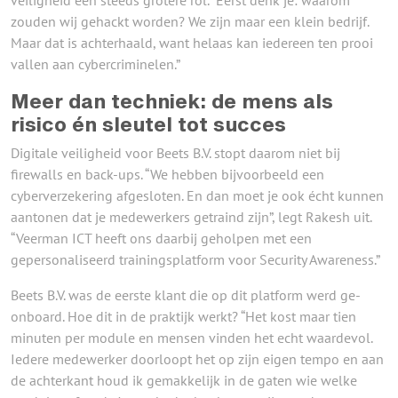
veiligheid een steeds grotere rol. “Eerst denk je: waarom
zouden wij gehackt worden? We zijn maar een klein bedrijf.
Maar dat is achterhaald, want helaas kan iedereen ten prooi
vallen aan cybercriminelen.”
Meer dan techniek: de mens als
risico én sleutel tot succes
Digitale veiligheid voor Beets B.V. stopt daarom niet bij
firewalls en back-ups. “We hebben bijvoorbeeld een
cyberverzekering afgesloten. En dan moet je ook écht kunnen
aantonen dat je medewerkers getraind zijn”, legt Rakesh uit.
“Veerman ICT heeft ons daarbij geholpen met een
gepersonaliseerd trainingsplatform voor Security Awareness.”
Beets B.V. was de eerste klant die op dit platform werd ge-
onboard. Hoe dit in de praktijk werkt? “Het kost maar tien
minuten per module en mensen vinden het echt waardevol.
Iedere medewerker doorloopt het op zijn eigen tempo en aan
de achterkant houd ik gemakkelijk in de gaten wie welke