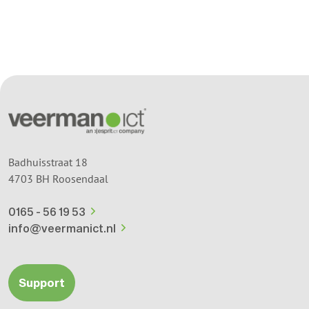
dezelfde kant op”.
Badhuisstraat 18
4703 BH Roosendaal
0165 - 56 19 53
info@veermanict.nl
Support