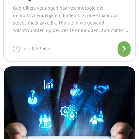
Gebruikers verlangen naar technologie die
gebruiksvriendelijk en duidelijk is, privé maar ook
steeds meer zakelijk. Thuis zijn we gewend
wachtwoorden op devices te onthouden, automatisch
in te loggen of maken we gebruik van vingerafdrukken
of gezichtsherkenning om in te loggen op apps of
Leestijd: 3 min
online omgevingen. Dit gemak verwacht men ook
steeds vaker in een werkomgeving.