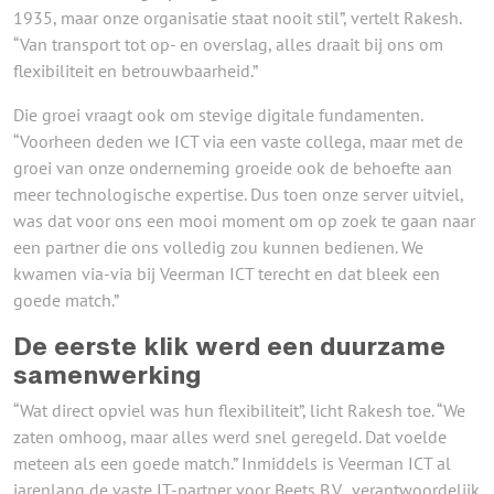
1935, maar onze organisatie staat nooit stil”, vertelt Rakesh.
“Van transport tot op- en overslag, alles draait bij ons om
flexibiliteit en betrouwbaarheid.”
Die groei vraagt ook om stevige digitale fundamenten.
“Voorheen deden we ICT via een vaste collega, maar met de
groei van onze onderneming groeide ook de behoefte aan
meer technologische expertise. Dus toen onze server uitviel,
was dat voor ons een mooi moment om op zoek te gaan naar
een partner die ons volledig zou kunnen bedienen. We
kwamen via-via bij Veerman ICT terecht en dat bleek een
goede match.”
De eerste klik werd een duurzame
samenwerking
“Wat direct opviel was hun flexibiliteit”, licht Rakesh toe. “We
zaten omhoog, maar alles werd snel geregeld. Dat voelde
meteen als een goede match.” Inmiddels is Veerman ICT al
jarenlang de vaste IT-partner voor Beets B.V., verantwoordelijk