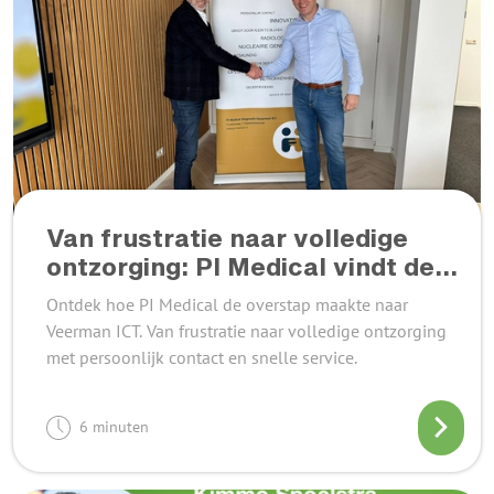
Van frustratie naar volledige
ontzorging: PI Medical vindt de
ideale ICT-partner in Veerman
Ontdek hoe PI Medical de overstap maakte naar
ICT
Veerman ICT. Van frustratie naar volledige ontzorging
met persoonlijk contact en snelle service.
6 minuten