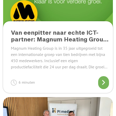
Van eenpitter naar echte ICT-
partner: Magnum Heating Group
zet de stap naar Veerman ICT
Magnum Heating Group is in 35 jaar uitgegroeid tot
een internationale groep van tien bedrijven met bijna
450 medewerkers. Inclusief een eigen
productiefaciliteit die 24 uur per dag draait. Die groei
vroeg om een andere aanpak van ICT.
6 minuten